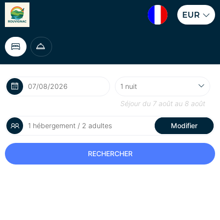
EUR
Séjour du
7 août
au
8 août
1 hébergement / 2 adultes
Modifier