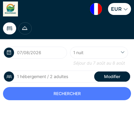
EUR
Séjour du
7 août
au
8 août
1 hébergement / 2 adultes
Modifier