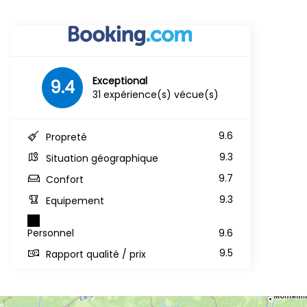
Exceptional
9.4
31 expérience(s) vécue(s)
9.6
Propreté
9.3
Situation géographique
9.7
Confort
9.3
Equipement
Personnel
9.6
9.5
Rapport qualité / prix