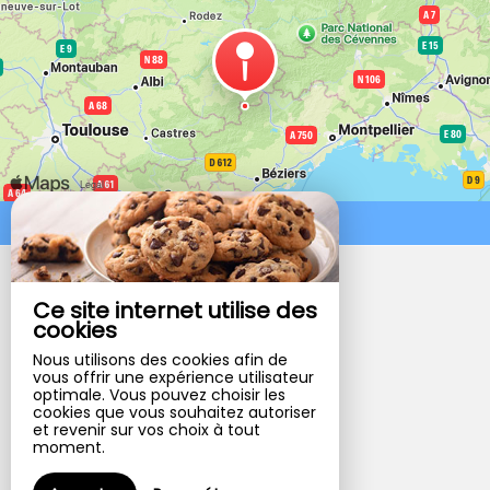
Venir chez nous
Gîtes de Rouvignac
Ce site internet utilise des
Gîtes de Rouvignac
cookies
Hameau De Rouvignac,
Lieu-Dit Rouvignac,
Nous utilisons des cookies afin de
34260 AVENE - FRANCE
vous offrir une expérience utilisateur
optimale. Vous pouvez choisir les
+33 6 73 89 56 74
cookies que vous souhaitez autoriser
Contacter par email
et revenir sur vos choix à tout
moment.