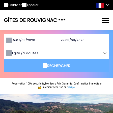
Contact
Appeler
GÎTES DE ROUVIGNAC
Du
au
1
gîte /
2
adultes
RECHERCHER
Réservation 100% sécurisée, Meilleurs Prix Garantis, Confirmation Immédiate
Paiement sécurisé par
Gîtes
de