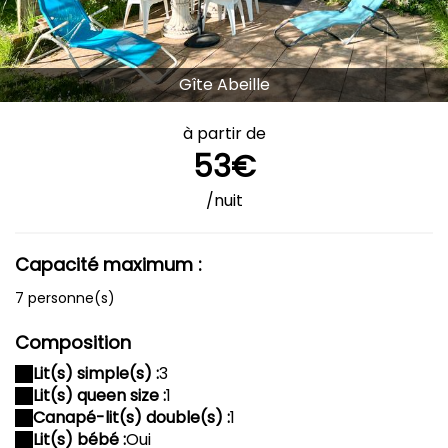
Gîte Abeille
à partir de
53€
/nuit
Capacité maximum :
7 personne(s)
Composition
Lit(s) simple(s) :
3
Lit(s) queen size :
1
Canapé-lit(s) double(s) :
1
Lit(s) bébé :
Oui